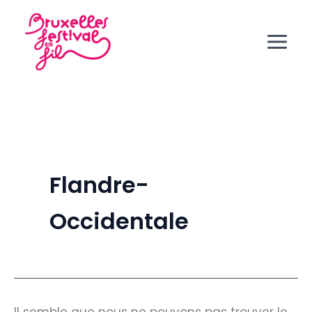
Rechercher :
Aller
au
contenu
Flandre-
Occidentale